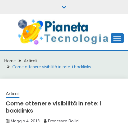
Skip
to
content
Informatica, mobile e tanto altro
PIANETA
TECNOLOGIA
Home
Articoli
Come ottenere visibilità in rete: i backlinks
Articoli
Come ottenere visibilità in rete: i
backlinks
Maggio 4, 2013
Francesco Rollini