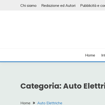
Skip
Chi siamo
Redazione ed Autori
Pubblicità e co
to
content
Informatica, mobile e tanto altro
PIANETA TECNOLOG
Home
In
Categoria:
Auto Elettr
Home
Auto Elettriche