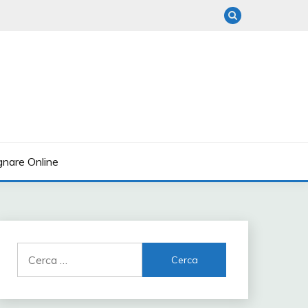
nare Online
Ricerca
per: