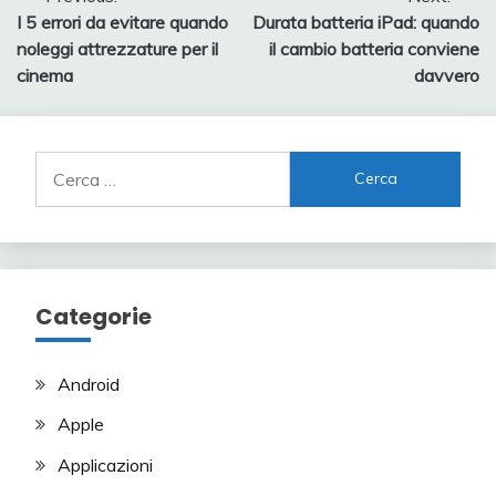
Navigazione
I 5 errori da evitare quando
Durata batteria iPad: quando
articoli
noleggi attrezzature per il
il cambio batteria conviene
cinema
davvero
Ricerca
per:
Categorie
Android
Apple
Applicazioni