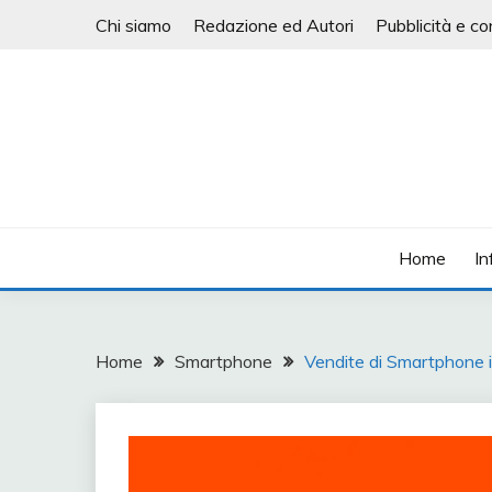
Skip
Chi siamo
Redazione ed Autori
Pubblicità e co
to
content
Informatica, mobile e tanto altro
PIANETA TECNOLOG
Home
In
Home
Smartphone
Vendite di Smartphone 