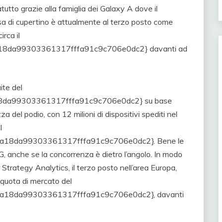
tto grazie alla famiglia dei Galaxy A dove il
asa di cupertino è attualmente al terzo posto come
rca il
8da99303361317fffa91c9c706e0dc2} davanti ad
ite del
da99303361317fffa91c9c706e0dc2} su base
 del podio, con 12 milioni di dispositivi spediti nel
l
18da99303361317fffa91c9c706e0dc2}. Bene le
5G, anche se la concorrenza è dietro l’angolo. In modo
 Strategy Analytics, il terzo posto nell’area Europa,
a quota di mercato del
18da99303361317fffa91c9c706e0dc2}, davanti