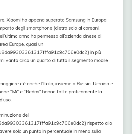
ttore, Xiaomi ha appena superato Samsung in Europa
parto degli smartphone (dietro solo ai coreani,
 nell’ultimo anno ha permesso all’azienda cinese di
’area Europe, quasi un
da99303361317fffa91c9c706e0dc2} in più
mi vanta circa un quarto di tutto il segmento mobile
maggiore c’è anche l’Italia, insieme a Russia, Ucraina e
phone “Mi” e “Redmi” hanno fatto praticamente la
 d’uso.
minuzione del
a99303361317fffa91c9c706e0dc2} rispetto allo
vere solo un punto in percentuale in meno sulla