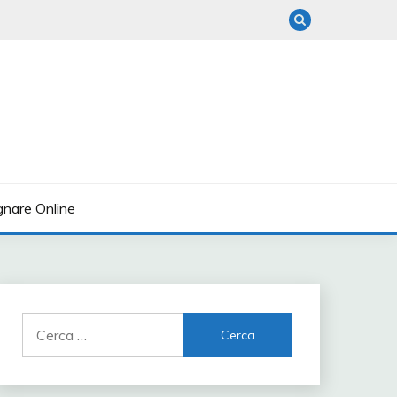
nare Online
Ricerca
per: