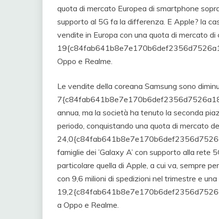
quota di mercato Europea di smartphone sopratu
supporto al 5G fa la differenza. E Apple? la c
vendite in Europa con una quota di mercato di ci
19{c84fab641b8e7e170b6def2356d7526a1
Oppo e Realme.
Le vendite della coreana Samsung sono diminu
7{c84fab641b8e7e170b6def2356d7526a18
annua, ma la società ha tenuto la seconda piazza
periodo, conquistando una quota di mercato de
24,0{c84fab641b8e7e170b6def2356d7526a
famiglie dei ’Galaxy A’ con supporto alla rete 
particolare quella di Apple, a cui va, sempre per
con 9,6 milioni di spedizioni nel trimestre e un
19,2{c84fab641b8e7e170b6def2356d7526a
a Oppo e Realme.