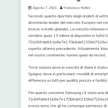
Agosto 7, 2021
Francesco Rollini
Secondo quanto riportato dagli analisti di se
diventando leader del mercato Europeo nel com
invece, a livello globale). La crescita ottenuta
vendere quasi 13 milioni di dispositivi in tutta l
70{c84fab641b8e7e170b6def2356d7526a18
rispetto all’anno precedente. Attualmente Xiao
nel nostro continente, numeri quasi da record.
Tra le nazioni dove la crescita di Xiami è stata 
Spagna, dove in particolare i modelli di smart
differenza su tutti per qualità, prezzo e facilità
Per quanto concerne Samsung c’è stata una di
7{c84fab641b8e7e170b6def2356d7526a18d
scorso anno che gli ha comunque permesso di a