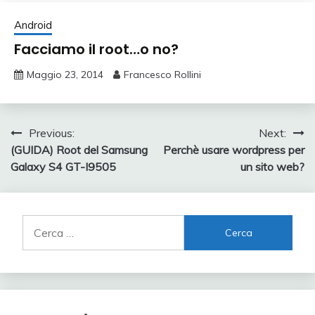
Android
Facciamo il root…o no?
Maggio 23, 2014
Francesco Rollini
Navigazione
Previous:
Next:
(GUIDA) Root del Samsung
Perchè usare wordpress per
articoli
Galaxy S4 GT-I9505
un sito web?
Ricerca
per: