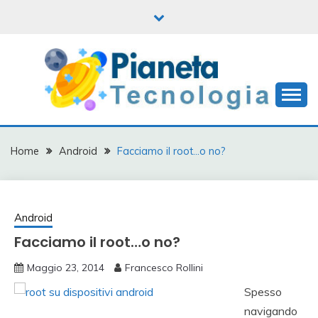
Skip
to
content
Informatica, mobile e tanto altro
PIANETA
TECNOLOGIA
Home
Android
Facciamo il root…o no?
Android
Facciamo il root…o no?
Maggio 23, 2014
Francesco Rollini
Spesso
navigando