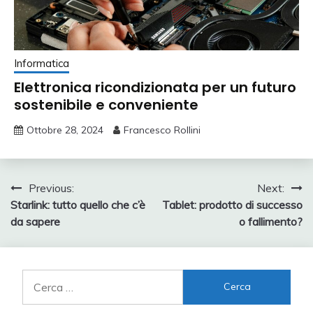
Informatica
Elettronica ricondizionata per un futuro
sostenibile e conveniente
Ottobre 28, 2024
Francesco Rollini
Navigazione
Previous:
Next:
Starlink: tutto quello che c’è
Tablet: prodotto di successo
articoli
da sapere
o fallimento?
Ricerca
per: