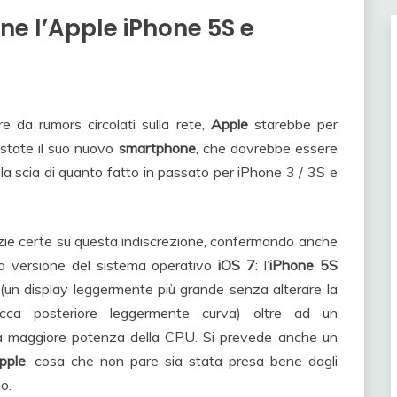
one l’Apple iPhone 5S e
re da rumors circolati sulla rete,
Apple
starebbe per
estate il suo nuovo
smartphone
, che dovrebbe essere
la scia di quanto fatto in passato per iPhone 3 / 3S e
ie certe su questa indiscrezione, confermando anche
 versione del sistema operativo
iOS 7
: l’
iPhone 5S
(un display leggermente più grande senza alterare la
ca posteriore leggermente curva) oltre ad un
a maggiore potenza della CPU. Si prevede anche un
pple
, cosa che non pare sia stata presa bene dagli
o.