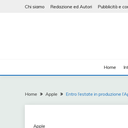
Skip
Chi siamo
Redazione ed Autori
Pubblicità e co
to
content
Informatica, mobile e tanto altro
PIANETA TECNOLOG
Home
In
Home
Apple
Entro l’estate in produzione l
Apple