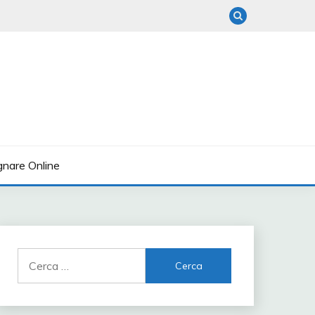
nare Online
Ricerca
per: