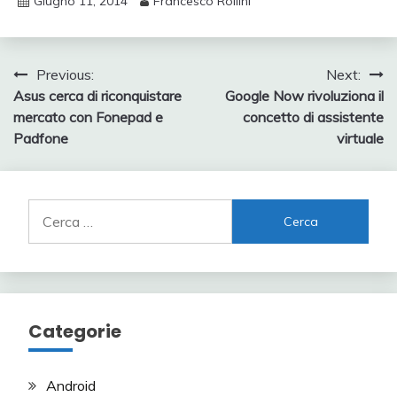
Giugno 11, 2014
Francesco Rollini
Navigazione
Previous:
Next:
Asus cerca di riconquistare
Google Now rivoluziona il
articoli
mercato con Fonepad e
concetto di assistente
Padfone
virtuale
Ricerca
per:
Categorie
Android