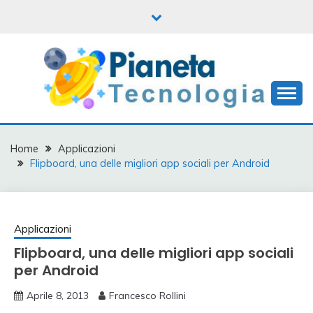
Skip
to
content
Informatica, mobile e tanto altro
PIANETA
TECNOLOGIA
Home
Applicazioni
Flipboard, una delle migliori app sociali per Android
Applicazioni
Flipboard, una delle migliori app sociali
per Android
Aprile 8, 2013
Francesco Rollini