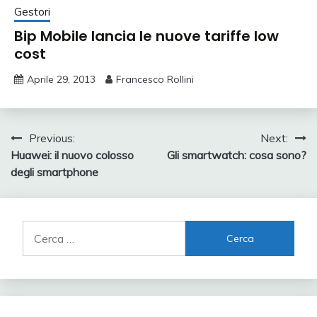
Gestori
Bip Mobile lancia le nuove tariffe low
cost
Aprile 29, 2013
Francesco Rollini
Navigazione
Previous:
Next:
Huawei: il nuovo colosso
Gli smartwatch: cosa sono?
articoli
degli smartphone
Ricerca
per: