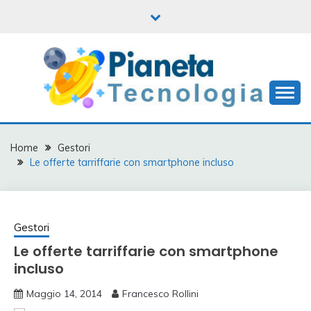
Skip
to
content
Informatica, mobile e tanto altro
PIANETA
TECNOLOGIA
Home
Gestori
Le offerte tarriffarie con smartphone incluso
Gestori
Le offerte tarriffarie con smartphone
incluso
Maggio 14, 2014
Francesco Rollini